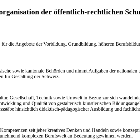
organisation der öffentlich-rechtlichen Sch
ür die Angebote der Vorbildung, Grundbildung, höheren Berufsbildung 
sche sowie kantonale Behörden und nimmt Aufgaben der nationalen und
en für Gestaltung der Schweiz.
r, Gesellschaft, Technik sowie Umwelt in Bezug zur sich wandelnden 
ntwicklung und Qualität von gestalterisch-künstlerischen Bildungsang
stäbe hinsichtlich didaktisch-pädagogischer Ausbildung und fachliche
Kompetenzen seit jeher kreatives Denken und Handeln sowie konzeptio
ner zunehmend komplexen Berufswelt an Bedeutung gewinnen werden.