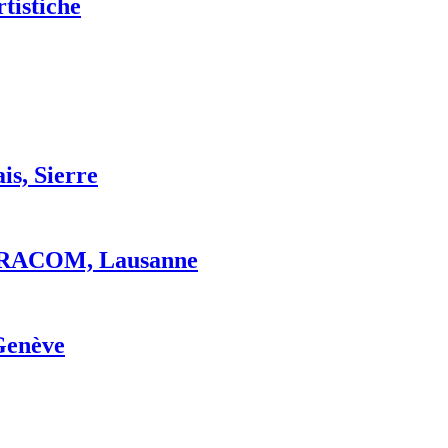
rtistiche
is, Sierre
 ERACOM, Lausanne
 Genève